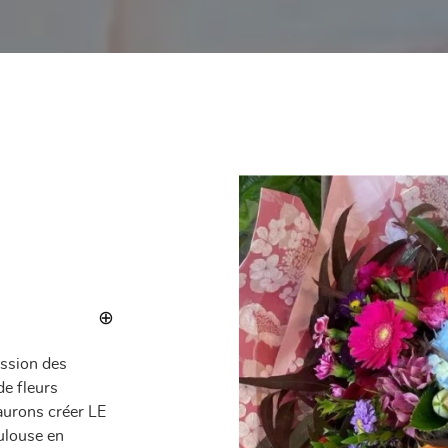
assion des
de fleurs
aurons créer LE
ulouse en