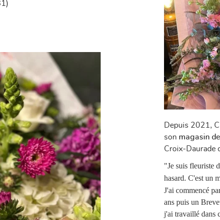
31)
Depuis 2021, Cl
son
magasin de 
Croix-Daurade 
"Je suis fleurist
hasard. C'est un m
J'ai commencé par 
ans puis un Brevet
j'ai travaillé dans