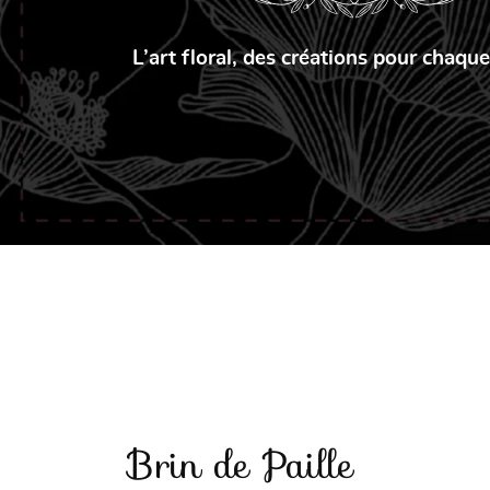

Recopier le code ci-contre
L’art floral, des créations pour chaqu
Rafraîchir le captcha

En cochant cette case, vous consentez à recevoir nos propositions commercia
l'adresse email indiqué ci-dessus. Vous pouvez vous désinscrire à tout mome
utilisant
le formulaire de désinscription
.
Inscription
Brin de Paille