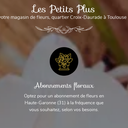
Les Petits Plus
votre magasin de fleurs, quartier Croix-Daurade à Toulouse 
Abonnements floraux
Optez pour un abonnement de fleurs en
Haute-Garonne (31) à la fréquence que
vous souhaitez, selon vos besoins.