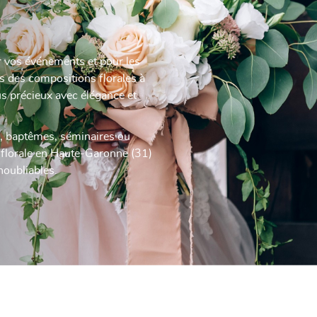
ur vos événements et pour les
s des compositions florales à
s précieux avec élégance et
s, baptêmes, séminaires ou
 florale en Haute-Garonne (31)
noubliables.