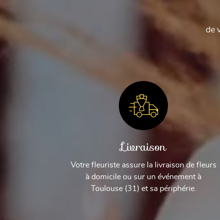
de 
Livraison
Votre fleuriste assure la livraison de fleurs
à domicile ou sur un événement à
Toulouse (31) et sa périphérie.