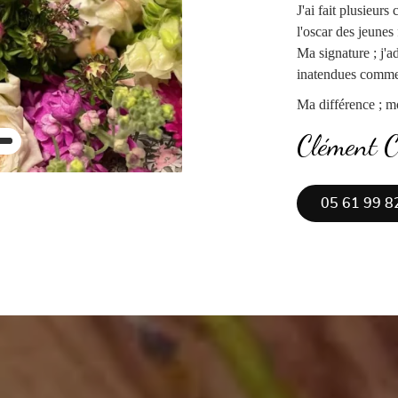
J'ai fait plusieur
l'oscar des jeunes 
Ma signature ; j'a
inatendues comme l
Ma différence ; mo
Clément C
05 61 99 8