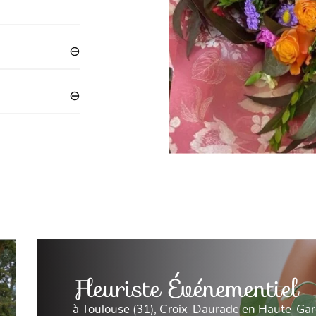
Fleuriste Événementiel
à Toulouse (31), Croix-Daurade en Haute-Ga