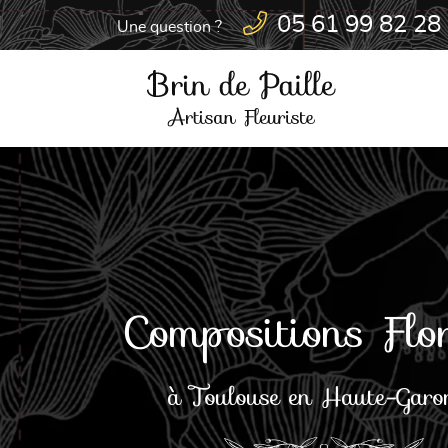
05 61 99 82 28
Une question ?
6 route d'Albi
31200 TOULOUSE
05 61 99 82 28
Compositions Flo
à Toulouse en Haute-Garo

Adresse email de réception