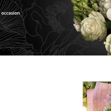
e occasion
les à
nt en