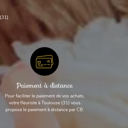
(31)
Paiement à distance
Pour faciliter le paiement de vos achats,
votre fleuriste à Toulouse (31) vous
propose le paiement à distance par CB.