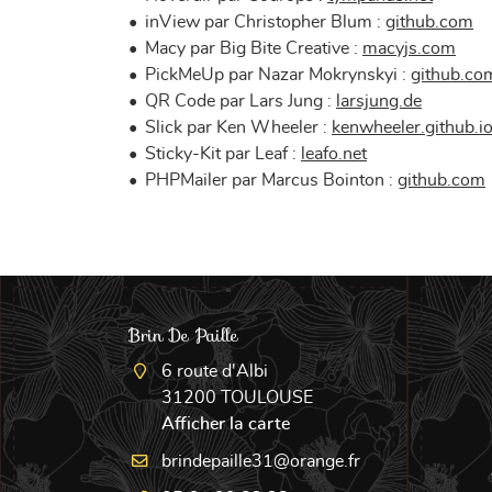
inView par Christopher Blum :
github.com
Macy par Big Bite Creative :
macyjs.com
PickMeUp par Nazar Mokrynskyi :
github.co
QR Code par Lars Jung :
larsjung.de
Slick par Ken Wheeler :
kenwheeler.github.i
Sticky-Kit par Leaf :
leafo.net
PHPMailer par Marcus Bointon :
github.com
Brin De Paille
6 route d'Albi
31200 TOULOUSE
Afficher la carte