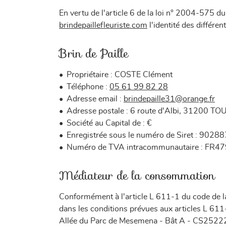

Recopier le code ci-contre
En vertu de l'article 6 de la loi n° 2004-575 d
brindepaillefleuriste.com
l'identité des différen
Rafraîchir le captcha

Brin de Paille
En cochant cette case, vous consentez à recevoir nos propositions commercia
l'adresse email indiqué ci-dessus. Vous pouvez vous désinscrire à tout mome
utilisant
le formulaire de désinscription
.
Propriétaire : COSTE Clément
Téléphone :
05 61 99 82 28
Inscription
Adresse email :
Adresse postale : 6 route d'Albi, 31200 T
Société au Capital de : €
Enregistrée sous le numéro de Siret : 90
Numéro de TVA intracommunautaire : FR
Médiateur de la consommation
Conformément à l'article L 611-1 du code de l
dans les conditions prévues aux articles L 6
Allée du Parc de Mesemena - Bât A - CS25222