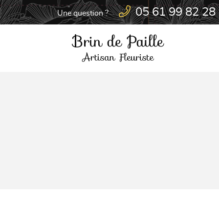
05 61 99 82 28
Une question ?
6 route d'Albi
31200 TOULOUSE
05 61 99 82 28

Adresse email de réception