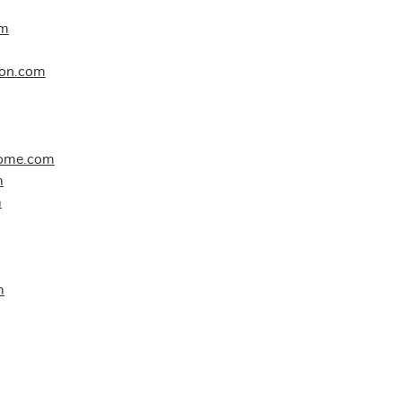
om
con.com
ome.com
m
m
m