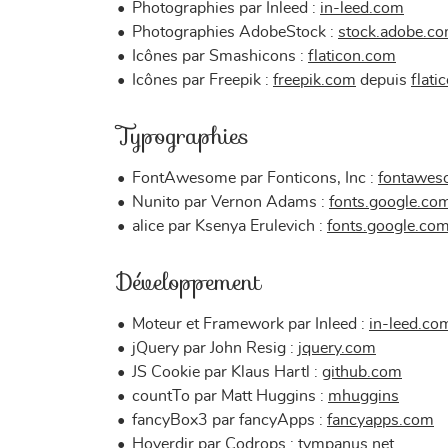
Photographies par Inleed :
in-leed.com
Photographies AdobeStock :
stock.adobe.c
Icônes par Smashicons :
flaticon.com
Icônes par Freepik :
freepik.com
depuis
flati
Typographies
FontAwesome par Fonticons, Inc :
fontawes
Nunito par Vernon Adams :
fonts.google.co
alice par Ksenya Erulevich :
fonts.google.co
Développement
Moteur et Framework par Inleed :
in-leed.co
jQuery par John Resig :
jquery.com
JS Cookie par Klaus Hartl :
github.com
countTo par Matt Huggins :
mhuggins
fancyBox3 par fancyApps :
fancyapps.com
Hoverdir par Codrops :
tympanus.net