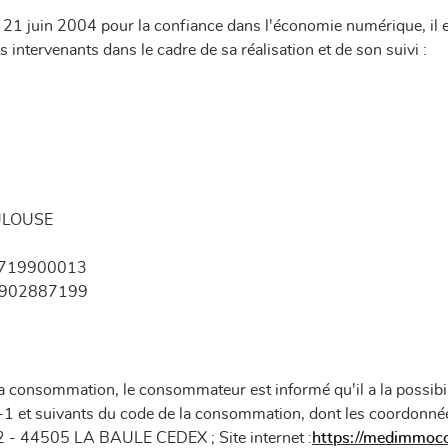
u 21 juin 2004 pour la confiance dans l'économie numérique, il es
ts intervenants dans le cadre de sa réalisation et de son suivi :
les à
nt en
OULOUSE
288719900013
47902887199
a consommation, le consommateur est informé qu'il a la possibi
11-1 et suivants du code de la consommation, dont les coordo
 - 44505 LA BAULE CEDEX ; Site internet :
https://medimmoco