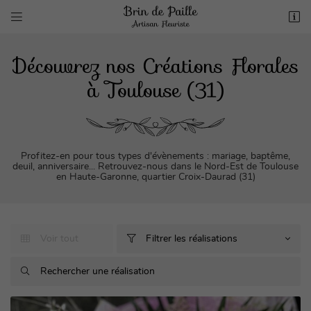


6 route d'Albi
31200 TOULOUSE
Découvrez nos Créations Florales
05 61 99 82 28
à Toulouse (31)
Profitez-en pour tous types d'évènements : mariage, baptême,
deuil, anniversaire... Retrouvez-nous dans le Nord-Est de Toulouse
en Haute-Garonne, quartier Croix-Daurad (31)

Adresse email de réception
Voir tout
Filtrer les réalisations



Recopier le code ci-contre

Rafraîchir le captcha
