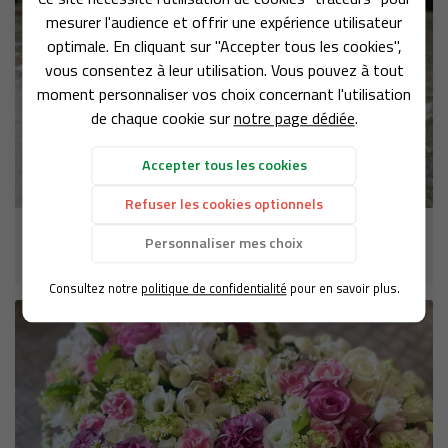
Une question 
mesurer l'audience et offrir une expérience utilisateur
optimale. En cliquant sur "Accepter tous les cookies",
ACCUEIL
vous consentez à leur utilisation. Vous pouvez à tout
05 61 99 82 2
moment personnaliser vos choix concernant l'utilisation
OTRE UNIVERS
de chaque cookie sur
notre page dédiée
.
OS CRÉATIONS
Accepter tous les cookies
LIVRE D’OR
Refuser les cookies optionnels
Rejoignez-nous 
CONTACT
Créations pour mariages
Personnaliser mes choix
9 photos
Consultez notre
politique de confidentialité
pour en savoir plus.