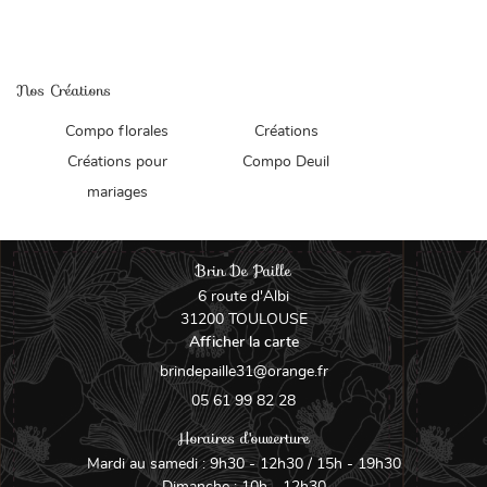
Nos Créations
Une question 
En cochant cette case, vous consentez à recevoir nos propositions commerciales à
l'adresse email indiqué ci-dessus. Vous pouvez vous désinscrire à tout moment en
utilisant
le formulaire de désinscription
.
Compo florales
Créations
ACCUEIL
Créations pour
Compo Deuil
Inscription
05 61 99 82 2
OTRE UNIVERS
mariages
OS CRÉATIONS
Brin De Paille
LIVRE D’OR
6 route d'Albi
31200 TOULOUSE
Rejoignez-nous 
CONTACT
Afficher la carte
05 61 99 82 28
Horaires d'ouverture
Mardi au samedi : 9h30 - 12h30 / 15h - 19h30