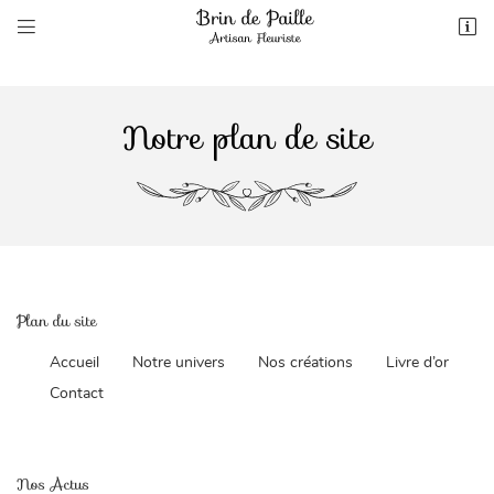


6 route d'Albi
31200 TOULOUSE
05 61 99 82 28
Notre plan de site
Plan du site

Adresse email de réception
Accueil
Notre univers
Nos créations
Livre d’or
Contact

Recopier le code ci-contre
Rafraîchir le captcha

Nos Actus