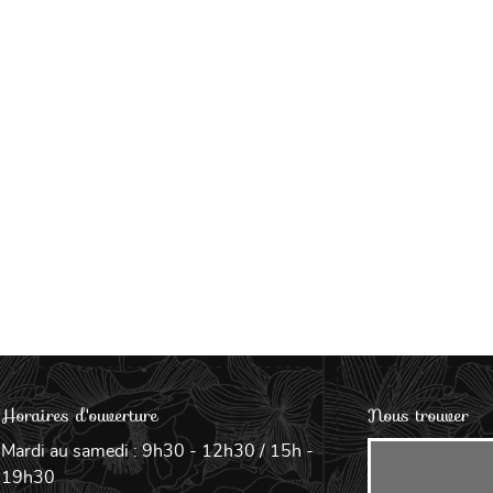
les à
nt en
Horaires d'ouverture
Nous trouver
Mardi au samedi : 9h30 - 12h30 / 15h -
19h30