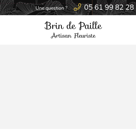
05 61 99 82 28
Une question ?
6 route d'Albi
31200 TOULOUSE
05 61 99 82 28

Adresse email de réception